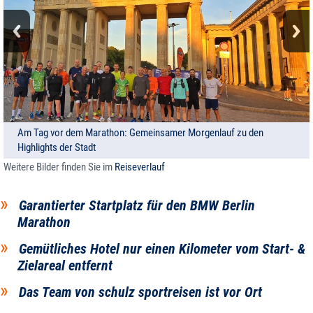
Am Tag vor dem Marathon: Gemeinsamer Morgenlauf zu den
Beine hoch im komfortablen Zimmer im Motel One am Hauptbahnhof
Highlights der Stadt
Berlin
Weitere Bilder finden Sie im
Reiseverlauf
Garantierter Startplatz für den BMW Berlin
Marathon
Gemütliches Hotel nur einen Kilometer vom Start- &
Zielareal entfernt
Das Team von schulz sportreisen ist vor Ort