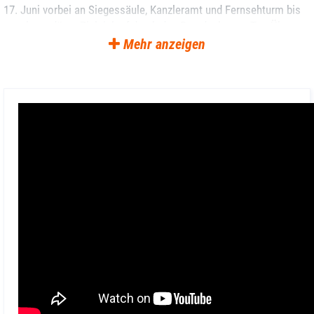
17. Juni vorbei an Siegessäule, Kanzleramt und Fernsehturm bis
zum legendären Zieleinlauf durch das Brandenburger Tor. Über
58.000 Läufer und mehr als eine Million Zuschauer machen Berlin
Mehr anzeigen
jedes Jahr zur Marathon-Hauptstadt.
Dein Marathonhotel - ideale Lage & gemeinsamer
Morgenlauf
Du wohnst im Motel One am Hauptbahnhof – ideal für deinen
Marathonaufenthalt. Das Hotel liegt zentral am Hauptbahnhof
und nur ca. 1,5 km vom Start- und Zielgelände des BMW Berlin
Marathon entfernt, bequem fußläufig erreichbar. Umgeben von
Spree, Tiergarten und Regierungsviertel bist du mitten im
Geschehen. Am Samstag lädt unser gemeinsamer Morgenlauf
direkt vom Hotel zum lockeren Einstimmen ein. Das reichhaltige
Frühstücksbuffet sorgt für beste Energie. Wer am Sonntag nach
dem Marathon abreist, kann eines der Duschzimmer des Hotels
nutzen, bevor es auf den Heimweg geht.
schulz sportreisen Team für dich vor Ort in Berlin