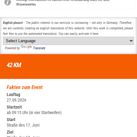
Wissenswertes
English please!
- The public interest in our services is increasing – not only in Germany. Therefore
we are currently creating an english translation of this website. Until this work is completed, please
feel free to use the automated translation. You can easily activate it here:
Powered by
Translate
42 KM
Fakten zum Event
Lauftag
27.09.2026
Startzeit
ab 09:15 Uhr (in vier Startwellen)
Start
Straße des 17. Juni
Ziel