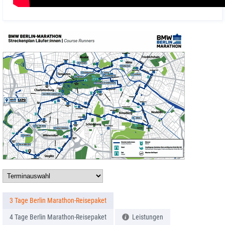
Wir, das Team von schulz sportreisen, sind während des
Marathonwochenendes in Berlin persönlich für Dich da. Du
findest uns mit unserem orangenen Stand auf der Berlin Marathon
EXPO, wo wir Dir bei Fragen rund um Lauf, Strecke und Aufenthalt
weiterhelfen. Zusätzlich begrüßen wir Dich gern in unserer
Berliner Filiale nahe der Volksbühne. Mit umfassenden
Reiseunterlagen und lokaler Expertise sorgen wir für einen
rundum gelungenen Berlin-Aufenthalt.
3 Tage Berlin Marathon-Reisepaket
4 Tage Berlin Marathon-Reisepaket
Leistungen