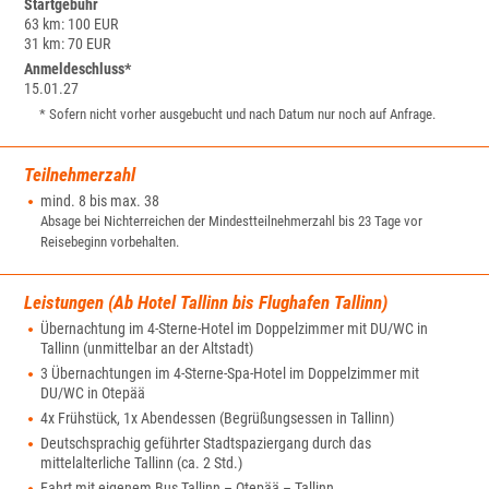
Startgebühr
63 km: 100 EUR
31 km: 70 EUR
Anmeldeschluss*
15.01.27
* Sofern nicht vorher ausgebucht und nach Datum nur noch auf Anfrage.
Teilnehmerzahl
mind. 8 bis max. 38
Absage bei Nichterreichen der Mindestteilnehmerzahl bis 23 Tage vor
Reisebeginn vorbehalten.
Leistungen (Ab Hotel Tallinn bis Flughafen Tallinn)
Übernachtung im 4-Sterne-Hotel im Doppelzimmer mit DU/WC in
Tallinn (unmittelbar an der Altstadt)
3 Übernachtungen im 4-Sterne-Spa-Hotel im Doppelzimmer mit
DU/WC in Otepää
4x Frühstück, 1x Abendessen (Begrüßungsessen in Tallinn)
Deutschsprachig geführter Stadtspaziergang durch das
mittelalterliche Tallinn (ca. 2 Std.)
Fahrt mit eigenem Bus Tallinn – Otepää – Tallinn