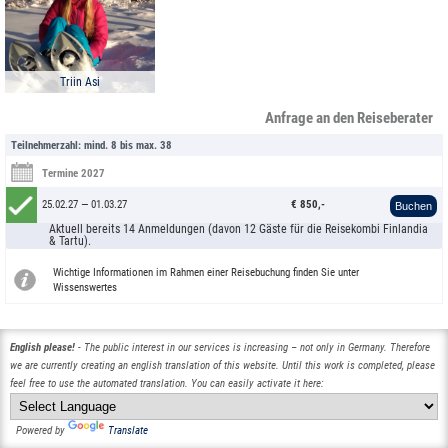
Triin Asi
Anfrage an den Reiseberater
Teilnehmerzahl: mind. 8 bis max. 38
Termine 2027
25.02.27 — 01.03.27
€ 850,-
Buchen
Aktuell bereits 14 Anmeldungen (davon 12 Gäste für die Reisekombi Finlandia
& Tartu).
Wichtige Informationen im Rahmen einer Reisebuchung finden Sie unter
Wissenswertes
English please!
- The public interest in our services is increasing – not only in Germany. Therefore
we are currently creating an english translation of this website. Until this work is completed, please
feel free to use the automated translation. You can easily activate it here:
Powered by
Translate