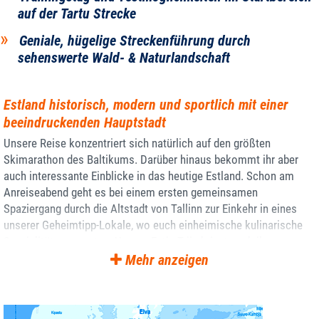
auf der Tartu Strecke
Geniale, hügelige Streckenführung durch
sehenswerte Wald- & Naturlandschaft
Estland historisch, modern und sportlich mit einer
beeindruckenden Hauptstadt
Unsere Reise konzentriert sich natürlich auf den größten
Skimarathon des Baltikums. Darüber hinaus bekommt ihr aber
auch interessante Einblicke in das heutige Estland. Schon am
Anreiseabend geht es bei einem ersten gemeinsamen
Spaziergang durch die Altstadt von Tallinn zur Einkehr in eines
unserer Geheimtipp-Lokale, wo euch einheimische kulinarische
Spezialitäten erwarten. Unsere Estin Triin bringt euch ihre
Heimatstadt Tallinn als eine der schönsten mittelalterlichen
Mehr anzeigen
Ostsee-Hauptstädte zur Winterzeit näher.
Bei unserer geführten
Altstadtbesichtigung taucht ihr in die Stadt- und
Landesgeschichte ein und erfahrt auf interessante Weise so