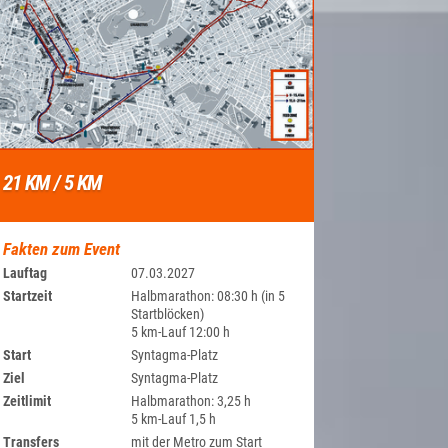
21 KM / 5 KM
Fakten zum Event
Lauftag
07.03.2027
Startzeit
Halbmarathon: 08:30 h (in 5
Startblöcken)
5 km-Lauf 12:00 h
Start
Syntagma-Platz
Ziel
Syntagma-Platz
Zeitlimit
Halbmarathon: 3,25 h
5 km-Lauf 1,5 h
Transfers
mit der Metro zum Start