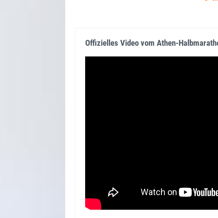
Bombastische Stimmung auf der Str
Die Laufstrecke des Halbmarathons und des 
unvergleichliches Erlebnis, das direkt durch 
Offizielles Video vom Athen-Halbmarath
Strecke beginnt in der Nähe des berühmten 
Gassen, vorbei an antiken Stätten wie der A
Viertel voller lebendiger Kultur, während di
während der gesamten Veranstaltung ist mitr
Geschichte und sportlichem Ehrgeiz macht d
Verlängerunsoptionen: Inselhopping
Zum entspannten Ausklang der Reise bieten 
griechische Inselwelt an: zur besonderen Ins
Zitronenbäumen und nach Aegina. Bei der 4-t
eingetaucht – es geht nach Delphi und zu d
Meer in Itea und ein Besuch auf einem Wei
letzten Tag verbringt ihr in Thessaloniki, be