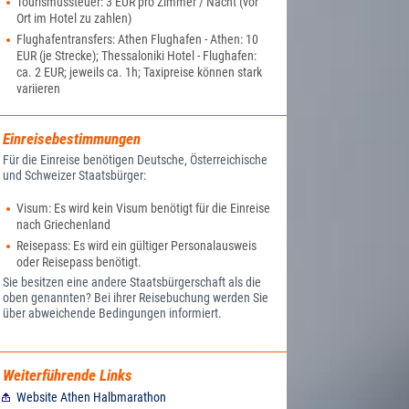
Tourismussteuer: 3 EUR pro Zimmer / Nacht (vor
Ort im Hotel zu zahlen)
Flughafentransfers: Athen Flughafen - Athen: 10
EUR (je Strecke); Thessaloniki Hotel - Flughafen:
ca. 2 EUR; jeweils ca. 1h; Taxipreise können stark
variieren
Einreisebestimmungen
Für die Einreise benötigen Deutsche, Österreichische
und Schweizer Staatsbürger:
Visum: Es wird kein Visum benötigt für die Einreise
nach Griechenland
Reisepass: Es wird ein gültiger Personalausweis
oder Reisepass benötigt.
Sie besitzen eine andere Staatsbürgerschaft als die
oben genannten? Bei ihrer Reisebuchung werden Sie
über abweichende Bedingungen informiert.
Weiterführende Links
Website Athen Halbmarathon