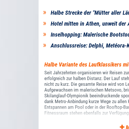
Halbe Strecke der "Mütter aller Lä
Hotel mitten in Athen, unweit der
Inselhopping: Malerische Bootstou
Anschlussreise: Delphi, Metéora-K
Halbe Variante des Laufklassikers m
Seit Jahrzehnten organisieren wir Reisen 
erfolgreich zur halben Distanz. Der Lauf st
nicht zu kurz. Die gesamte Reise wird von Le
Aufgewachsen im malerischen Metsovo, bring
Skilanglauf-Olympionik beeindruckende sport
dank Metro-Anbindung kurze Wege zu allen 
Entspannen am Pool oder in der Rooftop-Bar
Fitnessraum stehen ebenfalls zur Verfügung
M