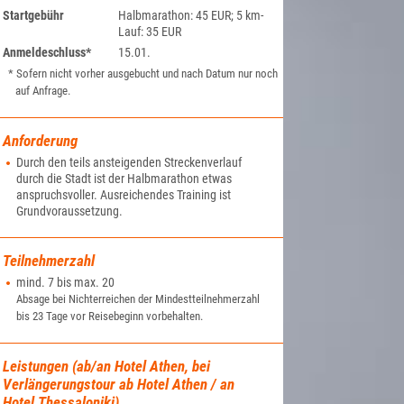
Startgebühr
Halbmarathon: 45 EUR; 5 km-
Lauf: 35 EUR
Anmeldeschluss*
15.01.
* Sofern nicht vorher ausgebucht und nach Datum nur noch
auf Anfrage.
Anforderung
Durch den teils ansteigenden Streckenverlauf
durch die Stadt ist der Halbmarathon etwas
anspruchsvoller. Ausreichendes Training ist
Grundvoraussetzung.
Teilnehmerzahl
mind. 7 bis max. 20
Absage bei Nichterreichen der Mindestteilnehmerzahl
bis 23 Tage vor Reisebeginn vorbehalten.
Leistungen (ab/an Hotel Athen, bei
Verlängerungstour ab Hotel Athen / an
Hotel Thessaloniki)