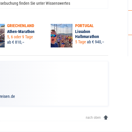
isebuchung finden Sie unter
Wissenswertes
GRIECHENLAND
PORTUGAL
Athen-Marathon
Lissabon
Halbmarathon
5, 6 oder 9 Tage
5 Tage
ab € 940,–
ab € 810,–
1
-reisen.de
nach oben