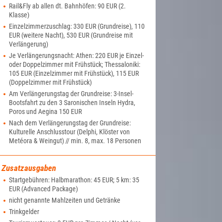
Rail&Fly ab allen dt. Bahnhöfen: 90 EUR (2.
Klasse)
Einzelzimmerzuschlag: 330 EUR (Grundreise), 110
EUR (weitere Nacht), 530 EUR (Grundreise mit
Verlängerung)
Je Verlängerungsnacht: Athen: 220 EUR je Einzel-
oder Doppelzimmer mit Frühstück; Thessaloniki:
105 EUR (Einzelzimmer mit Frühstück), 115 EUR
(Doppelzimmer mit Frühstück)
Am Verlängerungstag der Grundreise: 3-Insel-
Bootsfahrt zu den 3 Saronischen Inseln Hydra,
Poros und Aegina 150 EUR
Nach dem Verlängerungstag der Grundreise:
Kulturelle Anschlusstour (Delphi, Klöster von
Metéora & Weingut) // min. 8, max. 18 Personen
Zusatzausgaben
Startgebühren: Halbmarathon: 45 EUR; 5 km: 35
EUR (Advanced Package)
nicht genannte Mahlzeiten und Getränke
Trinkgelder