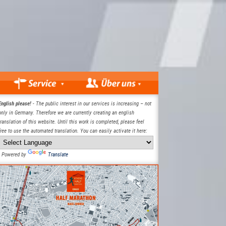
English please!
- The public interest in our services is increasing – not
only in Germany. Therefore we are currently creating an english
translation of this website. Until this work is completed, please feel
free to use the automated translation. You can easily activate it here:
Powered by
Translate