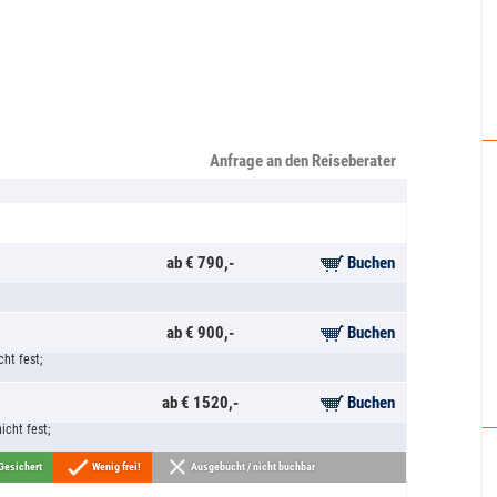
tel im Einzel-
nachtung im
Hotel: 7:15
 Bad.
t Hotel: 11:30
nachtung im
 Bad.
Anfrage an den Reiseberater
ab € 790,-
Buchen
ab € 900,-
Buchen
ht fest;
ab € 1520,-
Buchen
icht fest;
Gesichert
Wenig frei!
Ausgebucht / nicht buchbar