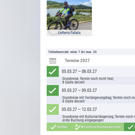
Stadttour: Start 11:00 Uhr; ca. 2 h
Begrüßungsabendessen 19:30 Uhr
Essen ausklingen.
4. Tag: Mahlzeiten: Frühstück.
2. Tag: Mahlzeiten: Frühstück. Übernachtung im Ho
1. Tag: Mahlzeiten: Frühstück, Abendessen. Über
Start Halbmarathon: 8:00 Uhr (gemeinsamer Start 
oder Doppelzimmer mit privatem Bad.
Hotel im Einzel- oder Doppelzimmer mit privatem
Uhr); Start 5km-Lauf: 12:15 Uhr (gemeinsamer Star
Uhr); Abschiedsabendessen: 18:30 Uhr
3. Tag: Mahlzeiten: Frühstück, Abendessen. Über
Hotel im Einzel- oder Doppelzimmer mit privatem
Lefteris Fafalis
Teilnehmerzahl: mind. 7 bis max. 20
Termine 2027
05.03.27 — 08.03.27
Grundreise; Termin noch nicht fest;
8 Gäste derzeit
05.03.27 — 09.03.27
Grundreise mit Verlängerungstag; Termin noch nic
8 Gäste derzeit
05.03.27 — 12.03.27
Grundreise mit Kulturverlängerung; Termin noch n
erste Buchung eingegangen
Buchbar
Mit nächster Buchung gesichert