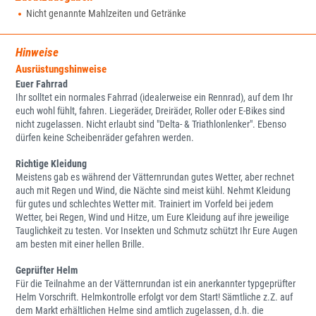
Nicht genannte Mahlzeiten und Getränke
Hinweise
Ausrüstungshinweise
Euer Fahrrad
Ihr solltet ein normales Fahrrad (idealerweise ein Rennrad), auf dem Ihr
euch wohl fühlt, fahren. Liegeräder, Dreiräder, Roller oder E-Bikes sind
nicht zugelassen. Nicht erlaubt sind "Delta- & Triathlonlenker". Ebenso
dürfen keine Scheibenräder gefahren werden.
Richtige Kleidung
Meistens gab es während der Vätternrundan gutes Wetter, aber rechnet
auch mit Regen und Wind, die Nächte sind meist kühl. Nehmt Kleidung
für gutes und schlechtes Wetter mit. Trainiert im Vorfeld bei jedem
Wetter, bei Regen, Wind und Hitze, um Eure Kleidung auf ihre jeweilige
Tauglichkeit zu testen. Vor Insekten und Schmutz schützt Ihr Eure Augen
am besten mit einer hellen Brille.
Geprüfter Helm
Für die Teilnahme an der Vätternrundan ist ein anerkannter typgeprüfter
Helm Vorschrift. Helmkontrolle erfolgt vor dem Start! Sämtliche z.Z. auf
dem Markt erhältlichen Helme sind amtlich zugelassen, d.h. die