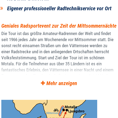
Eigener professioneller Radtechnikservice vor Ort
Geniales Radsportevent zur Zeit der Mittsommernächte
Die Tour ist das größte Amateur-Radrennen der Welt und findet
seit 1966 jedes Jahr am Wochenende vor Mittsommer statt. Die
sonst recht einsamen Straßen um den Vätternsee werden zu
einer Radstrecke und in den anliegenden Ortschaften herrscht
Volksfeststimmung. Start und Ziel der Tour ist im schönen
Motala. Für die Teilnehmer aus über 35 Ländern ist es ein
fantastisches Erlebnis, den Vätternsee in einer Nacht und einem
Tag zu umrunden. Eine Landschaft wie aus einem Astrid-Lindgren-
Film und eine bestens organisierte 315-km-Radtour machen die
Mehr anzeigen
Vätternrundan für alle Radsportfans unvergesslich. Wir
übernehmen die gesamte Organisation der Startformalitäten für
euch.
Feine Sportlerunterkunft in Ljungsbro mit
Schwimmbad und Sauna