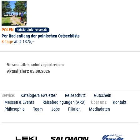
POLEN
schulz-aktiv-reisen.de
Per Rad entlang der polnischen Ostseeküste
8 Tage
ab € 1375,–
Veranstalter:
schulz sportreisen
Aktualisiert:
05.08.2026
Service:
Kataloge/Newsletter
Reiseschutz
Gutschein
Messen & Events
Reisebedingungen (ARB)
Über uns:
Kontakt
Philosophie
Team
Jobs
Filialen
Mediadaten