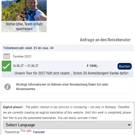
Stefan Utke, Team schulz
sportreisen
Anfrage an den Reiseberater
Teilnehmerzahl: mind. 25 bis max. 44
Termine 2027
16.06.27 — 21.06.27
€ 1040,-
Buchen
Unsere Tour für 2027 füllt sich rasant... Schon 20 Anmeldungen! Danke dafür!
Wichtige Informationen im Rahmen einer Reisebuchung finden Sie unter
Wissenswertes
English please!
- The public interest in our services is increasing – not only in Germany. Therefore
we are currently creating an english translation of this website. Until this work is completed, please
feel free to use the automated translation. You can easily activate it here:
Powered by
Translate