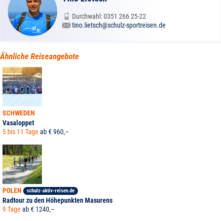
Durchwahl: 0351 266 25-22
tino.lietsch@schulz-sportreisen.de
Ähnliche Reiseangebote
SCHWEDEN
Vasaloppet
5 bis 11 Tage
ab € 960,–
POLEN
schulz-aktiv-reisen.de
Radtour zu den Höhepunkten Masurens
9 Tage
ab € 1240,–