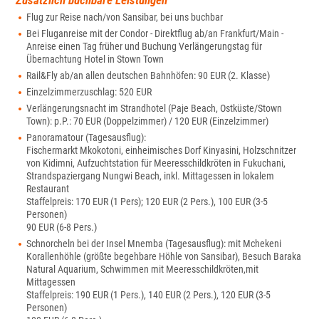
Zusätzlich buchbare Leistungen
Flug zur Reise nach/von Sansibar, bei uns buchbar
Bei Fluganreise mit der Condor - Direktflug ab/an Frankfurt/Main -
Anreise einen Tag früher und Buchung Verlängerungstag für
Übernachtung Hotel in Stown Town
Rail&Fly ab/an allen deutschen Bahnhöfen: 90 EUR (2. Klasse)
Einzelzimmerzuschlag: 520 EUR
Verlängerungsnacht im Strandhotel (Paje Beach, Ostküste/Stown
Town): p.P.: 70 EUR (Doppelzimmer) / 120 EUR (Einzelzimmer)
Panoramatour (Tagesausflug):
Fischermarkt Mkokotoni, einheimisches Dorf Kinyasini, Holzschnitzer
von Kidimni, Aufzuchtstation für Meeresschildkröten in Fukuchani,
Strandspaziergang Nungwi Beach, inkl. Mittagessen in lokalem
Restaurant
Staffelpreis: 170 EUR (1 Pers); 120 EUR (2 Pers.), 100 EUR (3-5
Personen)
90 EUR (6-8 Pers.)
Schnorcheln bei der Insel Mnemba (Tagesausflug): mit Mchekeni
Korallenhöhle (größte begehbare Höhle von Sansibar), Besuch Baraka
Natural Aquarium, Schwimmen mit Meeresschildkröten,mit
Mittagessen
Staffelpreis: 190 EUR (1 Pers.), 140 EUR (2 Pers.), 120 EUR (3-5
Personen)