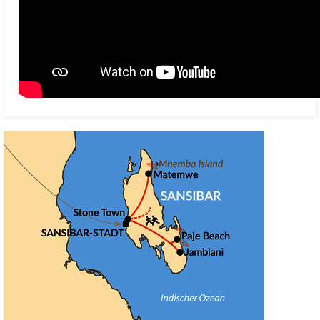
Ausflügen und Begegnungen mit den Menschen vor Ort erlebt ihr
die Insel weit über die bekannten Postkartenmotive hinaus.
Entspannung am Paje Beach und auf Entdeckungstour
mit Ismail
Nach dem Marathon wechseln wir an die traumhafte Ostküste
Sansibars. Der feinsandige Paje Beach zählt zu den schönsten
Stränden des Indischen Ozeans und bietet ideale Bedingungen
zum Entspannen. Gemeinsam mit unserem deutschsprachigen
Reiseleiter Ismail entdeckt ihr auf abwechslungsreichen
Ausflügen die Naturwunder der Insel. Ob Jozani-Wald, versteckte
Höhlen, traditionelle Dörfer oder Bootstouren entlang der Küste –
Ismail kennt Sansibar wie kaum ein anderer und zeigt euch die
Insel aus einer ganz persönlichen Perspektive.