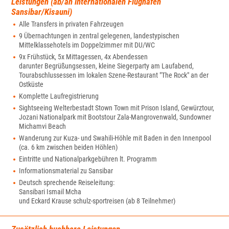
Leistungen (ab/an internationalen Flughafen
Sansibar/Kisauni)
Alle Transfers in privaten Fahrzeugen
9 Übernachtungen in zentral gelegenen, landestypischen
Mittelklassehotels im Doppelzimmer mit DU/WC
9x Frühstück, 5x Mittagessen, 4x Abendessen
darunter Begrüßungsessen, kleine Siegerparty am Laufabend,
Tourabschlussessen im lokalen Szene-Restaurant "The Rock" an der
Ostküste
Komplette Laufregistrierung
Sightseeing Welterbestadt Stown Town mit Prison Island, Gewürztour,
Jozani Nationalpark mit Bootstour Zala-Mangrovenwald, Sundowner
Michamvi Beach
Wanderung zur Kuza- und Swahili-Höhle mit Baden in den Innenpool
(ca. 6 km zwischen beiden Höhlen)
Eintritte und Nationalparkgebühren lt. Programm
Informationsmaterial zu Sansibar
Deutsch sprechende Reiseleitung:
Sansibari Ismail Mcha
und Eckard Krause schulz-sportreisen (ab 8 Teilnehmer)