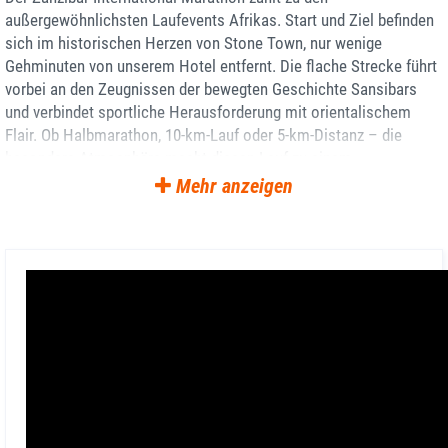
außergewöhnlichsten Laufevents Afrikas. Start und Ziel befinden
sich im historischen Herzen von Stone Town, nur wenige
Gehminuten von unserem Hotel entfernt. Die flache Strecke führt
vorbei an den Zeugnissen der bewegten Geschichte Sansibars
und verbindet sportliche Herausforderung mit orientalischem
Flair. Ob Halbmarathon, 10-km-Lauf oder 5-km-Distanz – die
besondere Atmosphäre macht diesen Lauf zu einem
unvergesslichen Erlebnis. Nach dem Wettkampf wartet mit
Mehr anzeigen
Nakupenda Island bereits der nächste Höhepunkt.
Weltkulturerbestätte Stone Town und die kulturelle
Vielfalt Sansibars
Stone Town gehört zum UNESCO-Welterbe und zählt zu den
faszinierendsten Städten Ostafrikas. Arabische, afrikanische,
indische und europäische Einflüsse prägen das Stadtbild und die
Kultur der Insel bis heute. Gemeinsam erkunden wir die
verwinkelten Gassen, lebhaften Märkte und historischen
Bauwerke. Auch kulinarisch bietet Sansibar eine einzigartige
Mischung unterschiedlichster Traditionen. Bei Wanderungen,