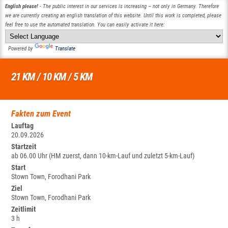
English please!
- The public interest in our services is increasing – not only in Germany. Therefore
we are currently creating an english translation of this website. Until this work is completed, please
feel free to use the automated translation. You can easily activate it here:
Powered by
Translate
21 KM / 10 KM / 5 KM
Fakten zum Event
Lauftag
20.09.2026
Startzeit
ab 06.00 Uhr (HM zuerst, dann 10-km-Lauf und zuletzt 5-km-Lauf)
Start
Stown Town, Forodhani Park
Ziel
Stown Town, Forodhani Park
Zeitlimit
3 h