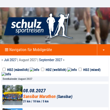
Navigation für Mobilgeräte
<
Juli 2027
| August 2027 |
September 2027
>
HDZ (männlich)
HDZ (weiblich)
HDZ (mixed)
Eventkalender August 2027
08.08.2027
Sansibar Marathon
(Sansibar)
21 km / 10 km / 5 km