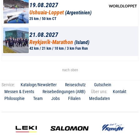
19.08.2027
Ushuaia-Loppet
(Argentinien)
25 km / 50 km CT
21.08.2027
Reykjavík-Marathon
(Island)
42 km / 21 km / 10 km / 3 km Fun Run
nach oben
Service:
Kataloge/Newsletter
Reiseschutz
Gutschein
Messen & Events
Reisebedingungen (ARB)
Über uns:
Kontakt
Philosophie
Team
Jobs
Filialen
Mediadaten